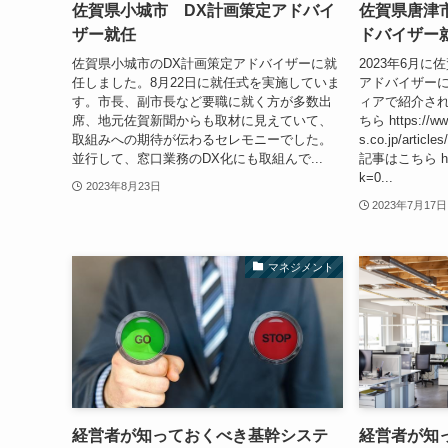
佐賀県小城市 DX計画策定アドバイ
佐賀県唐津
ザー就任
ドバイザ
佐賀県小城市のDX計画策定アドバイザーに就
2023年6月
任しました。8月22日に就任式を実施していま
アドバイザー
す。市長、副市長など要職に就く方が多数出
ィアで紹介され
席、地元佐賀新聞からも取材に見えていて、
ちら https://ww
取組みへの期待が伝わるセレモニーでした。
s.co.jp/arti
並行して、窓口業務のDX化にも取組んで...
記事はこちら https:
k=0...
2023年8月23日
2023年7月17日
マネジメント
経営者が知っておくべき基幹システ
経営者が知