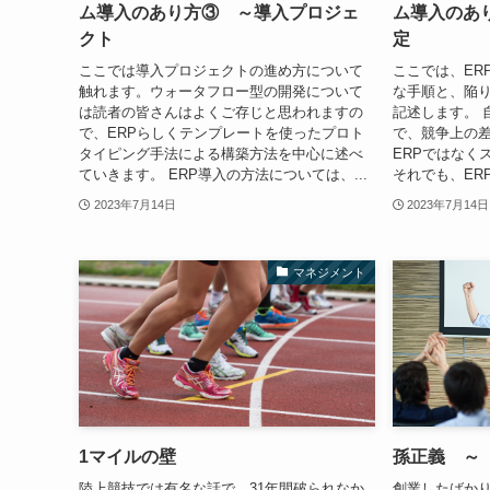
ム導入のあり方③ ～導入プロジェ
ム導入のあ
クト
定
ここでは導入プロジェクトの進め方について
ここでは、ER
触れます。ウォータフロー型の開発について
な手順と、陥
は読者の皆さんはよくご存じと思われますの
記述します。 
で、ERPらしくテンプレートを使ったプロト
で、競争上の
タイピング手法による構築方法を中心に述べ
ERPではなく
ていきます。 ERP導入の方法については、...
それでも、ER
2023年7月14日
2023年7月14日
マネジメント
1マイルの壁
孫正義 ～
陸上競技では有名な話で、31年間破られなか
創業したばか