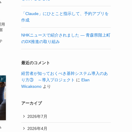
テ
「Claude」にひとこと指示して、予約アプリを
。
作成
運用
害
NHKニュースで紹介されました ― 青森県階上町
テ
のDX推進の取り組み
最近のコメント
経営者が知っておくべき基幹システム導入のあ
ント
り方③ ～導入プロジェクト
に
Elan
Wicaksono
より
アーカイブ
2026年7月
テ
2026年4月