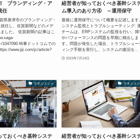
市 ブランディング・ア
経営者が知っておくべき基幹シス
ー就任
ム導入のあり方④ ～運用保守
に佐賀県唐津市のブランディング・
最後に運用保守について概要を記述します
に就任し、佐賀新聞などのメデ
システム監視とトラブルシューティング: 
ました。 佐賀新聞の記事はこ
チームは、ERPシステムの監視を行い、障
w.saga-
やパフォーマンスの問題を早期に検出しま
cles/-/1047090 時事ドットコムでの
す。問題が発生した場合、トラブルシュー
//www.jiji.com/jc/article?
ィング手順を実行し、システムの復旧を...
2023年7月14日
マネジメント
マネジメ
っておくべき基幹システ
経営者が知っておくべき基幹シス