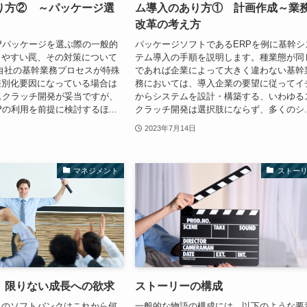
り方② ～パッケージ選
ム導入のあり方① 計画作成～業
改革の考え方
Pパッケージを選ぶ際の一般的
パッケージソフトであるERPを例に基幹シ
りやすい罠、その対策について
テム導入の手順を説明します。種業態が同
自社の基幹業務プロセスが特殊
であれば企業によって大きく違わない基幹
差別化要因になっている場合は
務においては、導入企業の要望に従ってイ
スクラッチ開発が妥当ですが、
からシステムを設計・構築する、いわゆる
Pの利用を前提に検討するほ...
クラッチ開発は選択肢にならず、多くのシ..
2023年7月14日
マネジメント
ストー
 限りない成長への欲求
ストーリーの構成
りのソフトバンクはこれから何
一般的な物語の構成には、以下のような要