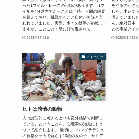
った1マイル・レースの記録があります。 1マ
をやるのかさ
イルを4分以内で走ることは当時、人間の限界
した。木造でト
を超えており、挑戦すること自体が無謀と言
構えていまし
われていました。実際、多くの選手が挑戦し
ん。絶対日本一
ますが、ことごとく壁に打ち返されて...
どの事業アイデ
2023年3月13日
2023年3月12日
ストーリー
ヒトは感情の動物
人は論理的に考えるよりも案外感情で判断し
ている、ということを、心理学の知見にもと
づいて紹介します。 最初に、バングラデシュ
の首都ダッカで暮らす10歳の女の子、サミア