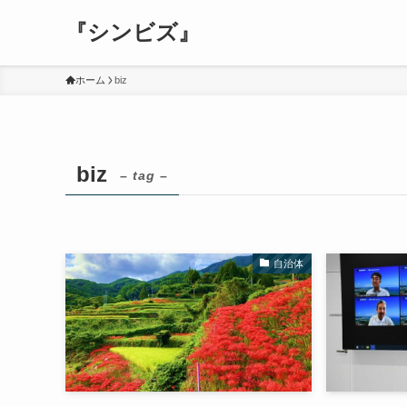
『シンビズ』
ホーム
biz
biz
– tag –
自治体